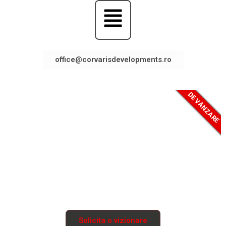
office@corvarisdevelopments.ro
DE VANZARE
CASE ILFOV BERCENI
Case eficiente energetic, rezistente la cutremur si
incendiu, izolate termic si fonic.
Solicita o vizionare