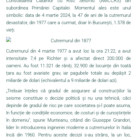
Consolidarea Clădirilor cu Risc Seismic (AMCCRS) din
subordinea Primăriei Capitalei. Momentul ales este unul
simbolic: data de 4 martie 2024, la 47 de ani de la cutremurul
devastator, din 1977 care a curmat, doar în București, 1.578 de
vieți.
Cutremurul din 4 martie 1977 a avut loc la ora 21:22, a avut
intensitate 7,4 pe Richter și a afectat direct 200.000 de
oameni. Au fost 11.321 de răniți, 32.900 de locuințe din toată
țara au fost avariate grav, iar pagubele totale au depășit 2
miliarde de dolari (echivalentul a 9 miliarde de dolari azi).
„Trebuie înțeles că gradul de asigurare al construcțiilor la
seisme constituie o decizie politică și nu una tehnică, căci
depinde de gradul de risc pe care societatea și-l poate asuma,
în funcție de condițiile economice, de costuri și de cunoștințele
în domeniu”, spune Munteanu, citând din Giuseppe Grandori,
lider în introducerea ingineriei moderne a cutremurelor în Italia
încă din 1960. Pentru aceste decizii s-au strâns, la un loc,