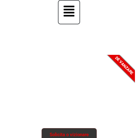
DE VANZARE
CASE ILFOV BERCENI
Case eficiente energetic, rezistente la cutremur si incendiu,
izolate termic si fonic.
Solicita o vizionare