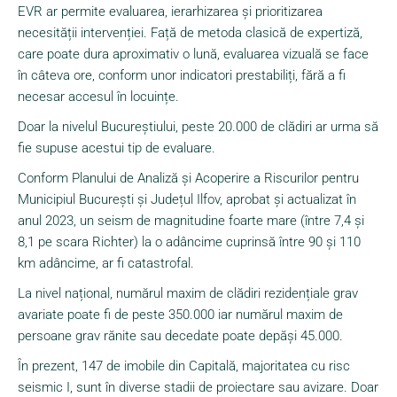
EVR ar permite evaluarea, ierarhizarea și prioritizarea
necesității intervenției. Față de metoda clasică de expertiză,
care poate dura aproximativ o lună, evaluarea vizuală se face
în câteva ore, conform unor indicatori prestabiliți, fără a fi
necesar accesul în locuințe.
Doar la nivelul Bucureștiului, peste 20.000 de clădiri ar urma să
fie supuse acestui tip de evaluare.
Conform Planului de Analiză și Acoperire a Riscurilor pentru
Municipiul București și Județul Ilfov, aprobat și actualizat în
anul 2023, un seism de magnitudine foarte mare (între 7,4 și
8,1 pe scara Richter) la o adâncime cuprinsă între 90 și 110
km adâncime, ar fi catastrofal.
La nivel național, numărul maxim de clădiri rezidențiale grav
avariate poate fi de peste 350.000 iar numărul maxim de
persoane grav rănite sau decedate poate depăși 45.000.
În prezent, 147 de imobile din Capitală, majoritatea cu risc
seismic I, sunt în diverse stadii de proiectare sau avizare. Doar