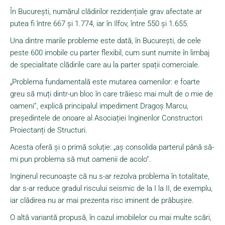
În București, numărul clădirilor rezidențiale grav afectate ar
putea fi între 667 și 1.774, iar în Ilfov, între 550 și 1.655.
Una dintre marile probleme este dată, în București, de cele
peste 600 imobile cu parter flexibil, cum sunt numite în limbaj
de specialitate clădirile care au la parter spații comerciale.
„Problema fundamentală este mutarea oamenilor: e foarte
greu să muți dintr-un bloc în care trăiesc mai mult de o mie de
oameni”, explică principalul impediment Dragoș Marcu,
președintele de onoare al Asociației Inginerilor Constructori
Proiectanți de Structuri.
Acesta oferă și o primă soluție: „aș consolida parterul până să-
mi pun problema să mut oamenii de acolo”.
Inginerul recunoaște că nu s-ar rezolva problema în totalitate,
dar s-ar reduce gradul riscului seismic de la I la II, de exemplu,
iar clădirea nu ar mai prezenta risc iminent de prăbușire.
O altă variantă propusă, în cazul imobilelor cu mai multe scări,