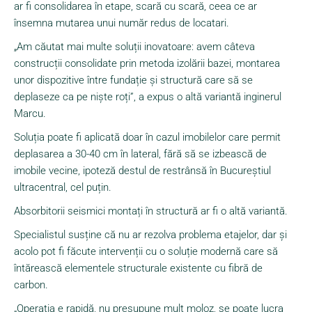
ar fi consolidarea în etape, scară cu scară, ceea ce ar
însemna mutarea unui număr redus de locatari.
„Am căutat mai multe soluții inovatoare: avem câteva
construcții consolidate prin metoda izolării bazei, montarea
unor dispozitive între fundație și structură care să se
deplaseze ca pe niște roți”, a expus o altă variantă inginerul
Marcu.
Soluția poate fi aplicată doar în cazul imobilelor care permit
deplasarea a 30-40 cm în lateral, fără să se izbească de
imobile vecine, ipoteză destul de restrânsă în Bucureștiul
ultracentral, cel puțin.
Absorbitorii seismici montați în structură ar fi o altă variantă.
Specialistul susține că nu ar rezolva problema etajelor, dar și
acolo pot fi făcute intervenții cu o soluție modernă care să
întărească elementele structurale existente cu fibră de
carbon.
„Operația e rapidă, nu presupune mult moloz, se poate lucra