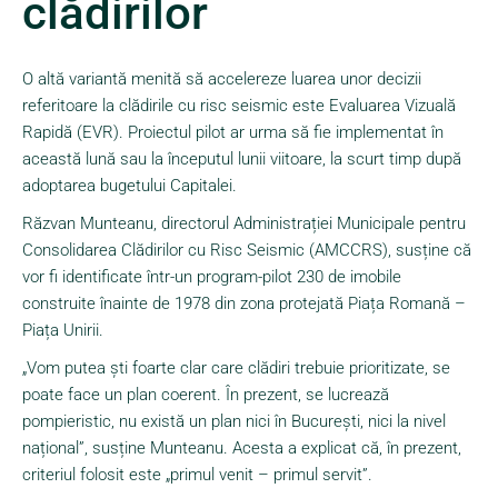
clădirilor
O altă variantă menită să accelereze luarea unor decizii
referitoare la clădirile cu risc seismic este Evaluarea Vizuală
Rapidă (EVR). Proiectul pilot ar urma să fie implementat în
această lună sau la începutul lunii viitoare, la scurt timp după
adoptarea bugetului Capitalei.
Răzvan Munteanu, directorul Administrației Municipale pentru
Consolidarea Clădirilor cu Risc Seismic (AMCCRS), susține că
vor fi identificate într-un program-pilot 230 de imobile
construite înainte de 1978 din zona protejată Piața Romană –
Piața Unirii.
„Vom putea ști foarte clar care clădiri trebuie prioritizate, se
poate face un plan coerent. În prezent, se lucrează
pompieristic, nu există un plan nici în București, nici la nivel
național”, susține Munteanu. Acesta a explicat că, în prezent,
criteriul folosit este „primul venit – primul servit”.